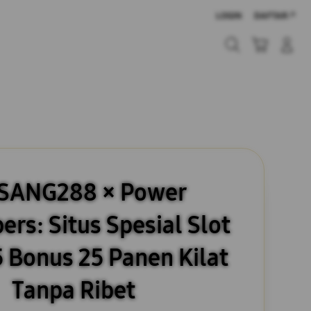
LOGIN
DAFTAR
Cari
Troli
Login/Sign-Up
Cari
SANG288 × Power
ers: Situs Spesial Slot
 Bonus 25 Panen Kilat
Tanpa Ribet