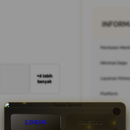
INFORM
Penilaian Mem
Minimal Depo
+4 lebih
Layanan Pela
banyak
Platform
LOGIN
DAFTAR