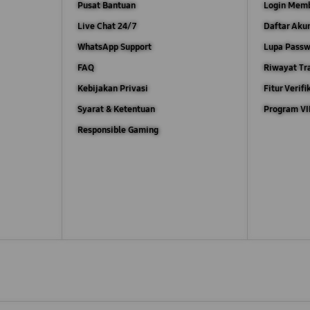
Pusat Bantuan
Login Mem
Live Chat 24/7
Daftar Aku
WhatsApp Support
Lupa Passw
FAQ
Riwayat Tr
Kebijakan Privasi
Fitur Verifi
Syarat & Ketentuan
Program VI
Responsible Gaming