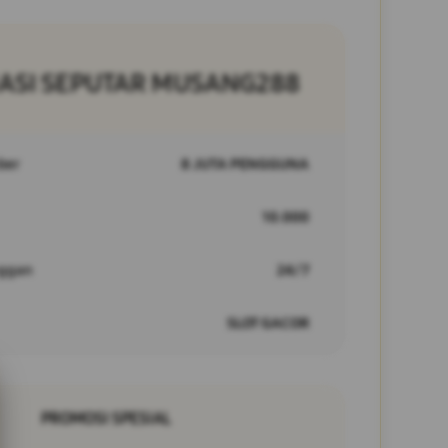
ASI SEPUTAR MUSANG288
ber
8 JUTA PENGGUNA
10.000
nggan
24/7
SLOT GACOR
PROMOSI SPESIAL